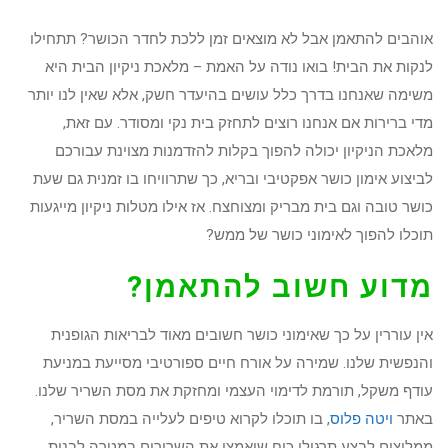
אוהבים להתאמן אבל לא מוצאים זמן ללכת לחדר הכושר? תתחילו
לנקות את הבית! בואו נודה על האמת – מלאכת ניקיון הבית היא
משימה שאנחנו בדרך כלל עושים בהיעדר חשק, אלא שאין לנו יותר
מדי ברירות אם אנחנו רוצים לתחזק בית נקי ומסודר. עם זאת,
מלאכת הניקיון יכולה להפוך בקלות להזדמנות מצוינת עבורכם
לביצוע אימון כושר אפקטיבי ובריא, כך שתרוויחו בו זמנית גם שעת
כושר טובה וגם בית מבריק ומצוחצח. אז אילו מטלות ניקיון מייגעות
תוכלו להפוך לאימוני כושר של ממש?
מדוע חשוב להתאמן?
אין עוררין על כך שאימוני כושר חשובים מאוד לבריאות הגופנית
והנפשית שלנו. שמירה על אורח חיים ספורטיבי מסייעת במניעת
עודף משקל, תורמת לדימוי העצמי ומחזקת את מסת השריר שלנו.
באתר
ויטה פלוס
, בו תוכלו לקרוא טיפים לעלייה במסת השריר,
ממליצים לבצע תרגילי כוח שיאמצו את השרירים במטרה לבנות