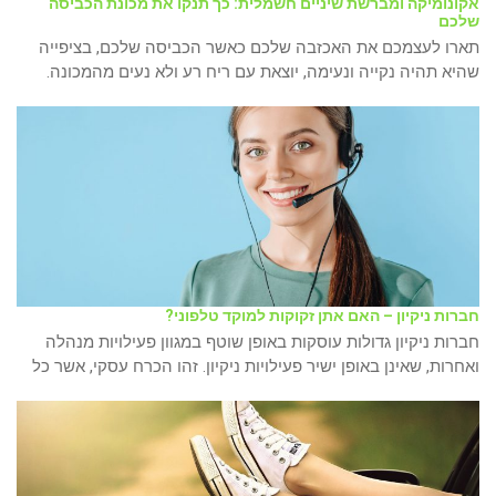
אקונומיקה ומברשת שיניים חשמלית: כך תנקו את מכונת הכביסה
שלכם
תארו לעצמכם את האכזבה שלכם כאשר הכביסה שלכם, בציפייה
שהיא תהיה נקייה ונעימה, יוצאת עם ריח רע ולא נעים מהמכונה.
חברות ניקיון – האם אתן זקוקות למוקד טלפוני?
חברות ניקיון גדולות עוסקות באופן שוטף במגוון פעילויות מנהלה
ואחרות, שאינן באופן ישיר פעילויות ניקיון. זהו הכרח עסקי, אשר כל