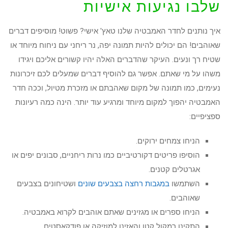
שלבו נגיעות אישיות
איך נותנים לחדר האמבטיה שלנו טאץ' אישי? פשוט! מוסיפים דברים
שאוהבים! הם יכולים להיות תמונה יפה, נר ריחני עם ניחוח מיוחד או
שטיח רך ונעים. העיקר שהדברים האלה יהיו קשורים אליכם ויגידו
משהו על מי שאתם. אפשר גם להוסיף דברים שמעלים לכם זיכרונות
נעימים, כמו תמונה של מקום שאהבתם או מזכרת מטיול, וככה חדר
האמבטיה יהפוך למקום מיוחד ומרגיע עוד יותר. הינה כמה רעיונות
ספציפיים:
הניחו צמחים ירוקים.
הוסיפו פריטים דקורטיביים כמו נרות ריחניים, סבונים יפים או
אגרטלים קטנים.
השתמשו
במגבות רחצה בצבעים שונים
ושטיחונים בצבעים
שאוהבים.
הניחו ספרים או מגזינים שאתם אוהבים לקרוא באמבטיה.
התקינו רמקול קטן והאזינו למוזיקה או פודקאסטים.