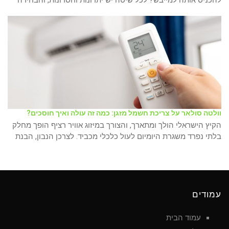
להכניס אותה למייבש? לכל שיטה יש יתרונות וחסרונות, והבחירה
וולטה סולאר על צריכת חשמל מזגן: כמה זה עולה ואיך חוסכים?
הקיץ הישראלי הולך ומתארך, והצורך במיזוג אוויר רציף הופך מחלק
בלתי נפרד משגרת היומיום לעול כלכלי מכביד. לצרכן הנבון, הבנת
עמודים
עמוד הבית