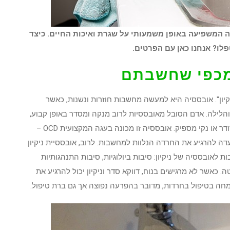
ה המשפיעה באופן משמעותי על שגרת ואיכות החיים. כיצד
לו? אנחנו כאן עם הפרטים.
 מכפי שחשבתם
יון". אובססיה היא למעשה מחשבות חוזרות ונשנות, כאשר
הלילה. אדם הסובל מאובססיות לרוב מנקה ומסדר באופן קבוע,
רק כדי להגיע למצב רגוע יותר בשל חשש כי הבית לא מסודר או נקי מספיק. אובססיה זו מכונה בעגה המקצועית OCD –
דה להרגיע את החרדה הנלוות למחשבות. לרוב, אובססיית ניקיון
ת לאובססיה של ניקיון: סיבות ביולוגיות, סיבות התנהגותיות
כאשר לא מרגישים בנוח, דווקא סדר וניקיון יכול להרגיע את
ה בטיפול בחרדות, מדובר בהפרעה נפוצה אך גם ברת טיפול.