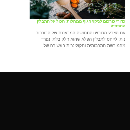
כדורי כורכום לניקוי הגוף ממחלות: הכול על התבלין
המפתיע
את הצבע הכובש והתחושה המרעננת של הכורכום
ניתן לייחס לתבלין הפלא שהוא חלק בלתי נפרד
מהמורשת התרבותית והקולינרית העשירה של