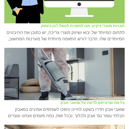
חברות מוצרי ניקיון: תנו לתפנית לטפל לכן בעסק
לתחום המיוחד של יבוא ושיווק מוצרי צריכה, יש כמובן את ההיבטים
המיוחדים שלו. הדבר דורש התאמה מיוחדת של מערכות המחשוב,
כל מה שרציתם לדעת על שואבי אבק
שואבי אבק חדרו בשקט לחיינו והפכו לשותפים אמינים במאבק
הבלתי נגמר נגד אבק ולכלוך. ובכל זאת, כמה פעמים אנחנו עוצרים