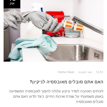
אוק
Home Clean
12:51
סגור לתגובות
על
האם
האם אתם סובלים מאובססיה לניקיון?
אתם
סובלים
מאובססיה
לניקיון?
לעיתים האהבה לסדר וניקיון עלולה להפוך לאובססיה המשפיעה
באופן משמעותי על שגרת ואיכות החיים. כיצד תדעו האם אתם
סובלים מאובססיה