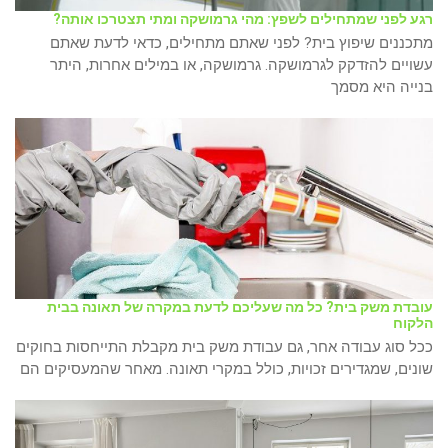
רגע לפני שמתחילים לשפץ: מהי גרמושקה ומתי תצטרכו אותה?
מתכננים שיפוץ בית? לפני שאתם מתחילים, כדאי לדעת שאתם
עשויים להזדקק לגרמושקה. גרמושקה, או במילים אחרות, היתר
בנייה היא מסמך
עובדת משק בית? כל מה שעליכם לדעת במקרה של תאונה בבית
הלקוח
ככל סוג עבודה אחר, גם עבודת משק בית מקבלת התייחסות בחוקים
שונים, שמגדירים זכויות, כולל במקרי תאונה. מאחר שהמעסיקים הם